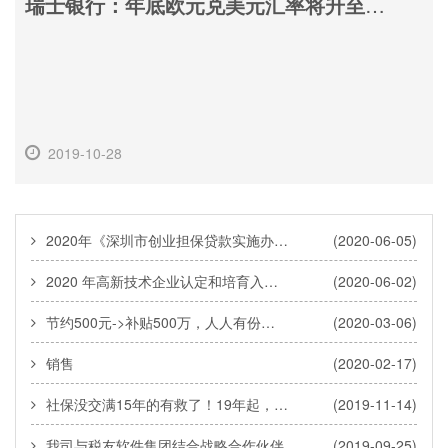
瑞士银行：年底欧元兑美元汇率将升至1.16
2019-10-28
2020年《深圳市创业担保贷款实施办法》政策原文（2020年6月5日起施行）
(2020-06-05)
2020 年高新技术企业认定和培育入库 申请指南
(2020-06-02)
节约500元->补贴500万，人人有份，实效第一！深圳惠企16条政策如何申请，操作指南来了
(2020-03-06)
销售
(2020-02-17)
社保没交满15年的有救了！19年起，每人每月补贴1340元，继续提高待遇，更重磅的是……
(2019-11-14)
我司与税友软件集团结合战略合作伙伴
(2019-09-25)