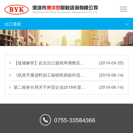
博洋凯首页
出口退税
挂牌与上市
财税服务
【疑难解答】此次出口退税率调整后，退税率影响的相关问题
(2019-09-25)
深圳公司注册
《纸质手册进料加工核销简易操作流程》
(2019-06-14)
香港公司注册
第二税务分局关于外贸企业2018年度出口无相关电子信息申报的通知
(2019-06-14)
新闻资讯
关于我们
0755-33584366
联系我们