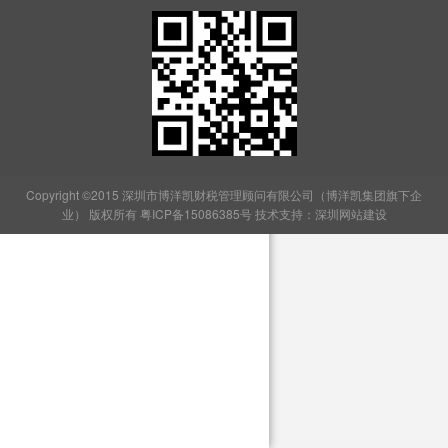
Copyright ©
2015
深圳市博洋凯财税管理顾问有限公司（博洋凯集团旗下企
版权所有
粤ICP备
15086385
号
技术支持：深圳网站建设
业
）