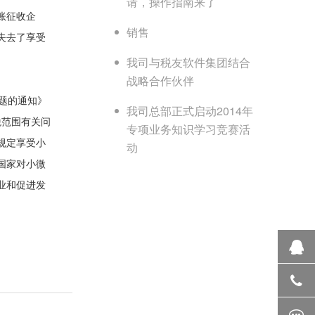
请，操作指南来了
账征收企
销售
失去了享受
我司与税友软件集团结合
战略合作伙伴
题的通知》
我司总部正式启动2014年
税范围有关问
专项业务知识学习竞赛活
规定享受小
动
国家对小微
业和促进发