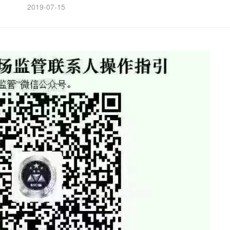
2019-07-15