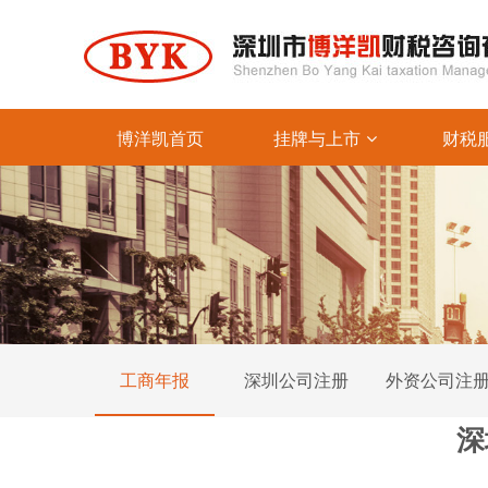
博洋凯首页
挂牌与上市
财税
工商年报
深圳公司注册
外资公司注
深